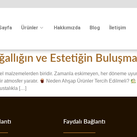
Sayfa
Ürünler
Hakkımızda
Blog
İletişim
allığın ve Estetiğin Buluşm
l malzemelerden biridir. Zamanla eskimeyen, her döneme uyum 
r atmosfer yaratır.
Neden Ahşap Ürünler Tercih Edilmeli?
ustalıkla […]
lantı
Faydalı Bağlantı