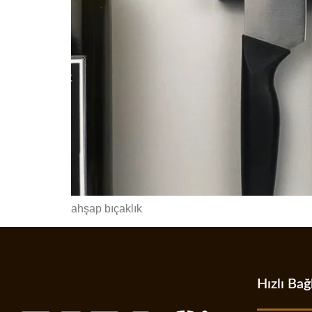
ahşap bıçaklık
Hızlı Bağ